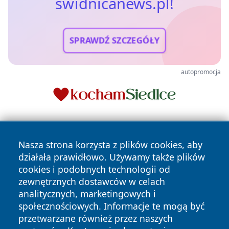
swidnicanews.pl!
SPRAWDŹ SZCZEGÓŁY
autopromocja
Nasza strona korzysta z plików cookies, aby
działała prawidłowo. Używamy także plików
cookies i podobnych technologii od
zewnętrznych dostawców w celach
Copyright © 2026 swidnicanews.pl Wszystkie prawa
analitycznych, marketingowych i
zastrzeżone.
społecznościowych. Informacje te mogą być
przetwarzane również przez naszych