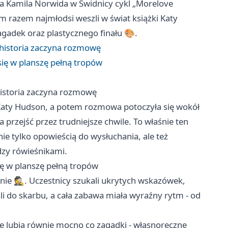
riana Kamila Norwida w Świdnicy cykl „Morelove
m razem najmłodsi weszli w świat książki Katy
agadek oraz plastycznego finału 🎨.
historia zaczyna rozmowę
 się w planszę pełną tropów
istoria zaczyna rozmowę
Katy Hudson, a potem rozmowa potoczyła się wokół
ga przejść przez trudniejsze chwile. To właśnie ten
nie tylko opowieścią do wysłuchania, ale też
dzy rówieśnikami.
się w planszę pełną tropów
znie 🕵️. Uczestnicy szukali ukrytych wskazówek,
ali do skarbu, a cała zabawa miała wyraźny rytm - od
le lubią równie mocno co zagadki - własnoręczne