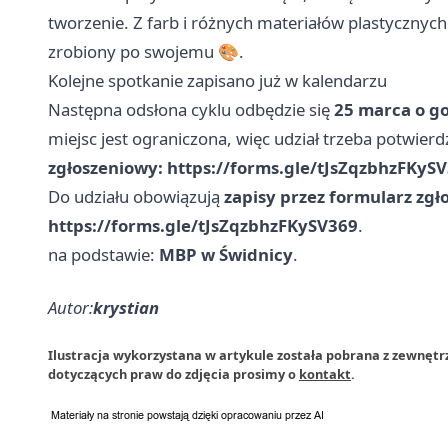
tworzenie. Z farb i różnych materiałów plastycznych
zrobiony po swojemu 🎨.
Kolejne spotkanie zapisano już w kalendarzu
Następna odsłona cyklu odbędzie się
25 marca o go
miejsc jest ograniczona, więc udział trzeba potwierdz
zgłoszeniowy: https://forms.gle/tJsZqzbhzFKyS
Do udziału obowiązują
zapisy przez formularz zg
https://forms.gle/tJsZqzbhzFKySV369
.
na podstawie:
MBP w Świdnicy
.
Autor:
krystian
Ilustracja wykorzystana w artykule została pobrana z zewnętr
dotyczących praw do zdjęcia prosimy o
kontakt
.