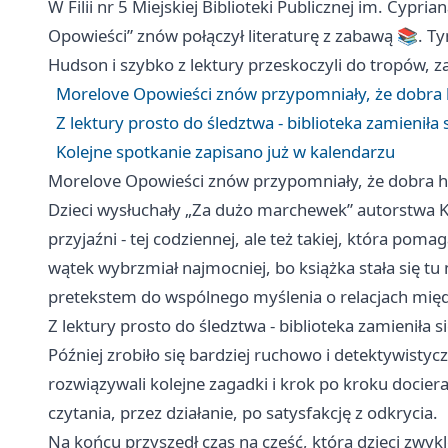
W Filii nr 5 Miejskiej Biblioteki Publicznej im. Cyp
Opowieści” znów połączył literaturę z zabawą 📚. Ty
Hudson i szybko z lektury przeskoczyli do tropów, z
Morelove Opowieści znów przypomniały, że dobra 
Z lektury prosto do śledztwa - biblioteka zamieniła
Kolejne spotkanie zapisano już w kalendarzu
Morelove Opowieści znów przypomniały, że dobra h
Dzieci wysłuchały „Za dużo marchewek” autorstwa 
przyjaźni - tej codziennej, ale też takiej, która poma
wątek wybrzmiał najmocniej, bo książka stała się tu 
pretekstem do wspólnego myślenia o relacjach mię
Z lektury prosto do śledztwa - biblioteka zamieniła 
Później zrobiło się bardziej ruchowo i detektywistyc
rozwiązywali kolejne zagadki i krok po kroku docier
czytania, przez działanie, po satysfakcję z odkrycia.
Na końcu przyszedł czas na część, którą dzieci zwyk