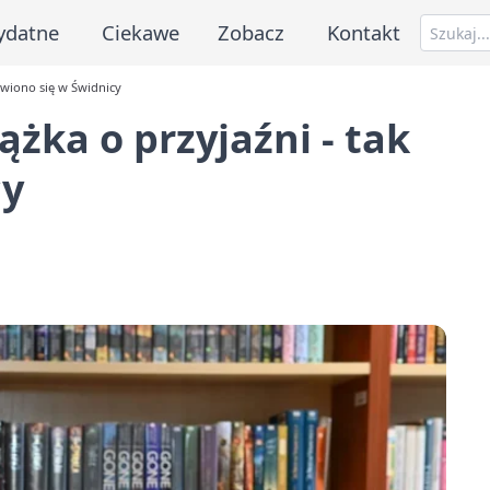
ydatne
Ciekawe
Zobacz
Kontakt
bawiono się w Świdnicy
iążka o przyjaźni - tak
cy