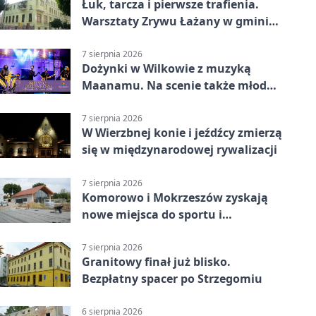
Łuk, tarcza i pierwsze trafienia.
Warsztaty Zrywu Łażany w gminie
Żarów
7 sierpnia 2026
Dożynki w Wilkowie z muzyką
Maanamu. Na scenie także młode
talenty
7 sierpnia 2026
W Wierzbnej konie i jeźdźcy zmierzą
się w międzynarodowej rywalizacji
7 sierpnia 2026
Komorowo i Mokrzeszów zyskają
nowe miejsca do sportu i
sąsiedzkich spotkań
7 sierpnia 2026
Granitowy finał już blisko.
Bezpłatny spacer po Strzegomiu
6 sierpnia 2026