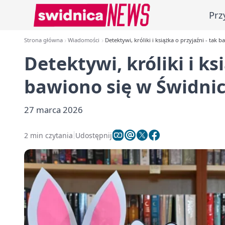
Prz
Strona główna
Wiadomości
Detektywi, króliki i książka o przyjaźni - tak 
Detektywi, króliki i ks
bawiono się w Świdni
27 marca 2026
2 min czytania
Udostępnij