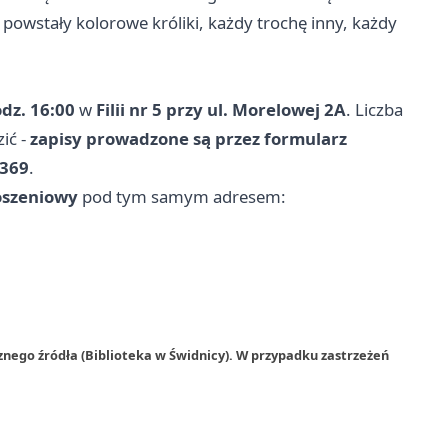
 powstały kolorowe króliki, każdy trochę inny, każdy
dz. 16:00
w
Filii nr 5 przy ul. Morelowej 2A
. Liczba
ić -
zapisy prowadzone są przez formularz
V369
.
łoszeniowy
pod tym samym adresem:
znego źródła (Biblioteka w Świdnicy). W przypadku zastrzeżeń