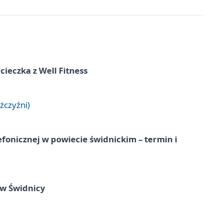
ieczka z Well Fitness
żczyźni)
lefonicznej w powiecie świdnickim – termin i
 w Świdnicy