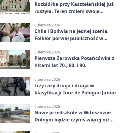
Rozbiórka przy Kasztelańskiej już
ruszyła. Teren zmieni swoje
przeznaczenie
6 sierpnia 2026
Chile i Boliwia na jednej scenie.
Folklor porwał publiczność w
Rogoźnicy
6 sierpnia 2026
Pierwsza Żarowska Potańcówka z
hitami lat 70., 80. i 90.
6 sierpnia 2026
Trzy razy druga i druga w
klasyfikacji Tour de Pologne Junior
6 sierpnia 2026
Nowe przedszkole w Witoszowie
Dolnym będzie czymś więcej niż
budynkiem