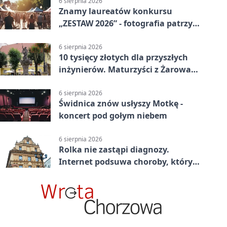
6 sierpnia 2026
Znamy laureatów konkursu
„ZESTAW 2026” - fotografia patrzy
ku światłu
6 sierpnia 2026
10 tysięcy złotych dla przyszłych
inżynierów. Maturzyści z Żarowa
mogą składać wnioski
6 sierpnia 2026
Świdnica znów usłyszy Motkę -
koncert pod gołym niebem
6 sierpnia 2026
Rolka nie zastąpi diagnozy.
Internet podsuwa choroby, których
można nie mieć