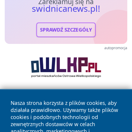
Zareklamuj się na
swidnicanews.pl!
SPRAWDŹ SZCZEGÓŁY
autopromocja
Nasza strona korzysta z plików cookies, aby
działała prawidłowo. Używamy także plików
cookies i podobnych technologii od
zewnętrznych dostawców w celach
Copyright © 2026 swidnicanews.pl Wszystkie prawa
analitycznych, marketingowych i
zastrzeżone.