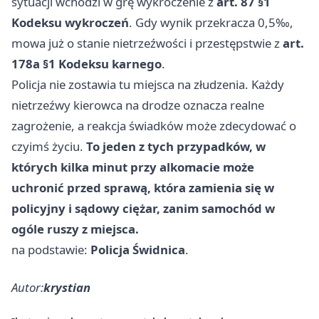
sytuacji wchodzi w grę wykroczenie z
art. 87 §1
Kodeksu wykroczeń
. Gdy wynik przekracza 0,5‰,
mowa już o stanie nietrzeźwości i przestępstwie z
art.
178a §1 Kodeksu karnego
.
Policja nie zostawia tu miejsca na złudzenia. Każdy
nietrzeźwy kierowca na drodze oznacza realne
zagrożenie, a reakcja świadków może zdecydować o
czyimś życiu.
To jeden z tych przypadków, w
których kilka minut przy alkomacie może
uchronić przed sprawą, która zamienia się w
policyjny i sądowy ciężar, zanim samochód w
ogóle ruszy z miejsca.
na podstawie:
Policja Świdnica
.
Autor:
krystian