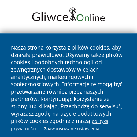
Nasza strona korzysta z plików cookies, aby
działała prawidłowo. Używamy także plików
cookies i podobnych technologii od
zewnętrznych dostawców w celach
Copyright © 2026 swidnicanews.pl Wszystkie prawa
analitycznych, marketingowych i
zastrzeżone.
społecznościowych. Informacje te mogą być
przetwarzane również przez naszych
partnerów. Kontynuując korzystanie ze
Polityka
Polityka
News
Autorzy
strony lub klikając „Przechodzę do serwisu",
Prywatności
Cookies
wyrażasz zgodę na użycie dodatkowych
plików cookies zgodnie z naszą
polityką
.
.
prywatności
Zaawansowane ustawienia