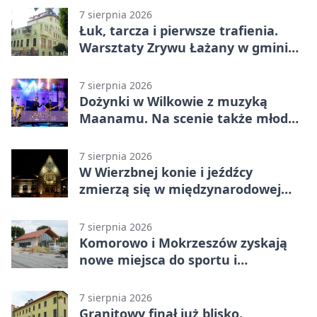
7 sierpnia 2026
Łuk, tarcza i pierwsze trafienia.
Warsztaty Zrywu Łażany w gminie
Żarów
7 sierpnia 2026
Dożynki w Wilkowie z muzyką
Maanamu. Na scenie także młode
talenty
7 sierpnia 2026
W Wierzbnej konie i jeźdźcy
zmierzą się w międzynarodowej
rywalizacji
7 sierpnia 2026
Komorowo i Mokrzeszów zyskają
nowe miejsca do sportu i
sąsiedzkich spotkań
7 sierpnia 2026
Granitowy finał już blisko.