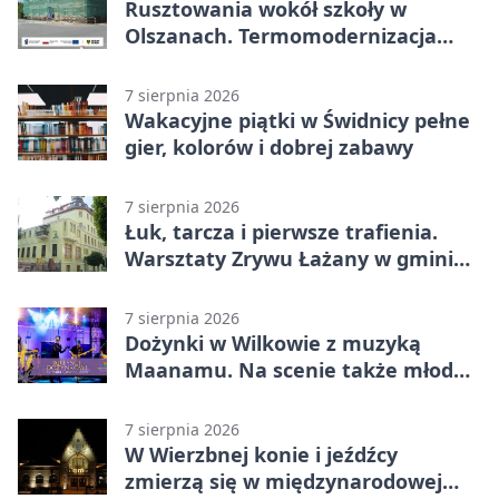
Rusztowania wokół szkoły w
Olszanach. Termomodernizacja
wchodzi w kolejny etap
7 sierpnia 2026
Wakacyjne piątki w Świdnicy pełne
gier, kolorów i dobrej zabawy
7 sierpnia 2026
Łuk, tarcza i pierwsze trafienia.
Warsztaty Zrywu Łażany w gminie
Żarów
7 sierpnia 2026
Dożynki w Wilkowie z muzyką
Maanamu. Na scenie także młode
talenty
7 sierpnia 2026
W Wierzbnej konie i jeźdźcy
zmierzą się w międzynarodowej