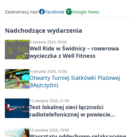
Zaobserwuj nas!
Facebook
Google News
Nadchodzące wydarzenia
8 sierpnia 2026, 09:00
Well Ride w Świdnicy – rowerowa
wycieczka z Well Fitness
9 sierpnia 2026, 10:00
Otwarty Turniej Siatkówki Plażowej
(Mężczyźni)
12 sierpnia 2026, 21:00
Test lokalnej sieci łączności
radiotelefonicznej w powiecie
świdnickim – termin i miejsce
13 sierpnia 2026, 19:00
Warsztaty oddechowo-relaksacyjne