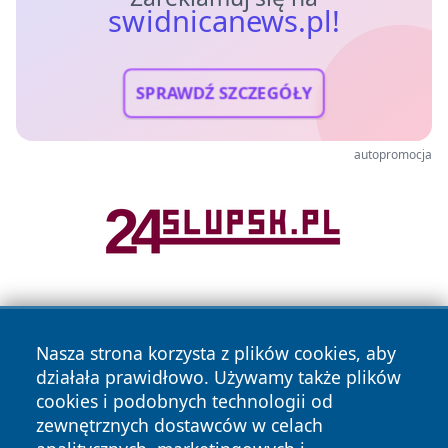
swidnicanews.pl!
SPRAWDŹ SZCZEGÓŁY
autopromocja
Nasza strona korzysta z plików cookies, aby
działała prawidłowo. Używamy także plików
cookies i podobnych technologii od
zewnętrznych dostawców w celach
Copyright © 2026 swidnicanews.pl Wszystkie prawa