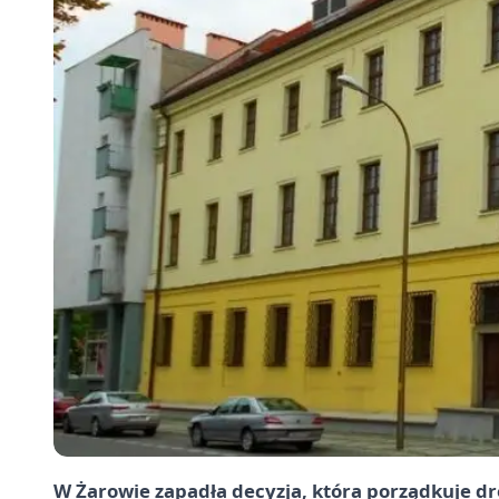
W Żarowie zapadła decyzja, która porządkuje