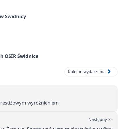
 w Świdnicy
ach OSIR Świdnica
Kolejne wydarzenia
z prestiżowym wyróżnieniem
Następny >>
 w Żarowie. Sportowe święto miało wyjątkowy finał