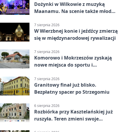
Dożynki w Wilkowie z muzyką
Maanamu. Na scenie także młode
talenty
7 sierpnia 2026
W Wierzbnej konie i jeźdźcy zmierzą
się w międzynarodowej rywalizacji
7 sierpnia 2026
Komorowo i Mokrzeszów zyskają
nowe miejsca do sportu i
sąsiedzkich spotkań
7 sierpnia 2026
Granitowy finał już blisko.
Bezpłatny spacer po Strzegomiu
6 sierpnia 2026
Rozbiórka przy Kasztelańskiej już
ruszyła. Teren zmieni swoje
przeznaczenie