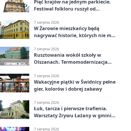
Pięć krajów na jednym parkiecie.
Festiwal folkloru ruszył od
potańcówki
7 sierpnia 2026
W Żarowie mieszkańcy będą
nagrywać historie, których nie ma
w archiwach
7 sierpnia 2026
Rusztowania wokół szkoły w
Olszanach. Termomodernizacja
wchodzi w kolejny etap
7 sierpnia 2026
Wakacyjne piątki w Świdnicy pełne
gier, kolorów i dobrej zabawy
7 sierpnia 2026
Łuk, tarcza i pierwsze trafienia.
Warsztaty Zrywu Łażany w gminie
Żarów
7 sierpnia 2026