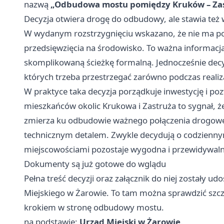
nazwą
„Odbudowa mostu pomiędzy Kruków – Zas
Decyzja otwiera drogę do odbudowy, ale stawia też
W wydanym rozstrzygnięciu wskazano, że nie ma p
przedsięwzięcia na środowisko. To ważna informacja
skomplikowaną ścieżkę formalną. Jednocześnie decyz
których trzeba przestrzegać zarówno podczas realizacj
W praktyce taka decyzja porządkuje inwestycję i po
mieszkańców okolic Krukowa i Zastruża to sygnał, ż
zmierza ku odbudowie ważnego połączenia drogoweg
technicznym detalem. Zwykle decydują o codziennym
miejscowościami pozostaje wygodna i przewidywaln
Dokumenty są już gotowe do wglądu
Pełna treść decyzji oraz załącznik do niej zostały u
Miejskiego w Żarowie. To tam można sprawdzić szcze
krokiem w stronę odbudowy mostu.
na podstawie:
Urząd Miejski w Żarowie
.