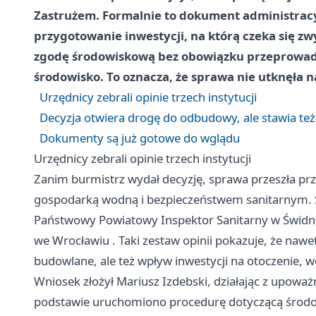
Zastrużem. Formalnie to dokument administracyjn
przygotowanie inwestycji, na którą czeka się zw
zgodę środowiskową bez obowiązku przeprowadz
środowisko. To oznacza, że sprawa nie utknęła 
Urzędnicy zebrali opinie trzech instytucji
Decyzja otwiera drogę do odbudowy, ale stawia te
Dokumenty są już gotowe do wglądu
Urzędnicy zebrali opinie trzech instytucji
Zanim burmistrz wydał decyzję, sprawa przeszła prze
gospodarką wodną i bezpieczeństwem sanitarnym. 
Państwowy Powiatowy Inspektor Sanitarny w Świdn
we
Wrocławiu
. Taki zestaw opinii pokazuje, że nawe
budowlane, ale też wpływ inwestycji na otoczenie, 
Wniosek złożył Mariusz Izdebski, działając z upoważn
podstawie uruchomiono procedurę dotyczącą środ