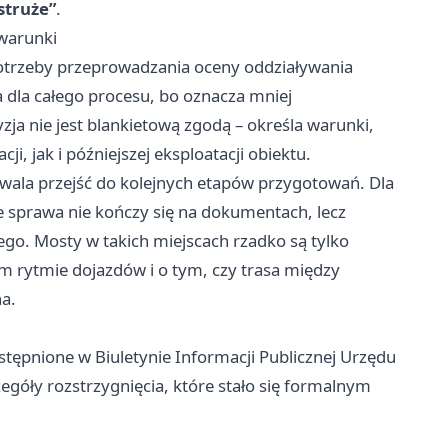
truże”
.
 warunki
otrzeby przeprowadzania oceny oddziaływania
 dla całego procesu, bo oznacza mniej
ja nie jest blankietową zgodą – określa warunki,
i, jak i późniejszej eksploatacji obiektu.
zwala przejść do kolejnych etapów przygotowań. Dla
e sprawa nie kończy się na dokumentach, lecz
o. Mosty w takich miejscach rzadko są tylko
 rytmie dojazdów i o tym, czy trasa między
a.
dostępnione w Biuletynie Informacji Publicznej Urzędu
góły rozstrzygnięcia, które stało się formalnym