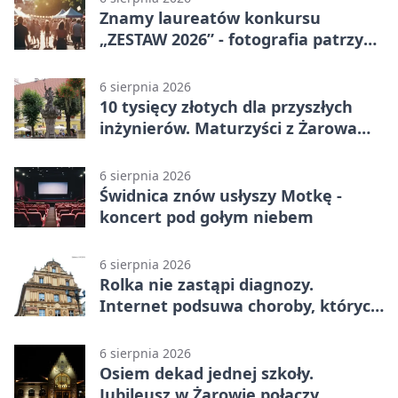
Znamy laureatów konkursu
„ZESTAW 2026” - fotografia patrzy
ku światłu
6 sierpnia 2026
10 tysięcy złotych dla przyszłych
inżynierów. Maturzyści z Żarowa
mogą składać wnioski
6 sierpnia 2026
Świdnica znów usłyszy Motkę -
koncert pod gołym niebem
6 sierpnia 2026
Rolka nie zastąpi diagnozy.
Internet podsuwa choroby, których
można nie mieć
6 sierpnia 2026
Osiem dekad jednej szkoły.
Jubileusz w Żarowie połączy