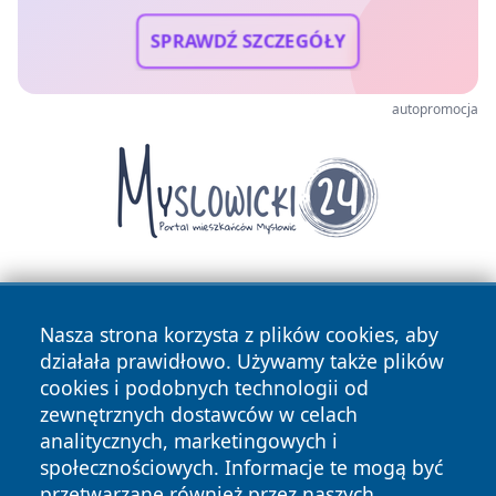
SPRAWDŹ SZCZEGÓŁY
autopromocja
Nasza strona korzysta z plików cookies, aby
działała prawidłowo. Używamy także plików
cookies i podobnych technologii od
zewnętrznych dostawców w celach
Copyright © 2026 swidnicanews.pl Wszystkie prawa
analitycznych, marketingowych i
zastrzeżone.
społecznościowych. Informacje te mogą być
przetwarzane również przez naszych