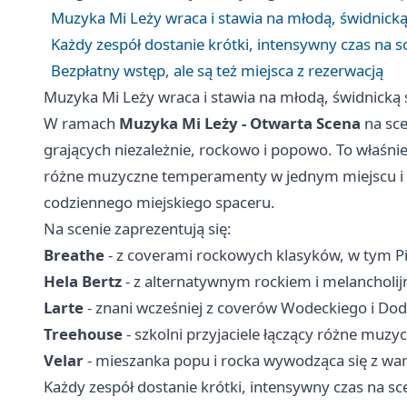
Muzyka Mi Leży wraca i stawia na młodą, świdnick
Każdy zespół dostanie krótki, intensywny czas na s
Bezpłatny wstęp, ale są też miejsca z rezerwacją
Muzyka Mi Leży wraca i stawia na młodą, świdnicką
W ramach
Muzyka Mi Leży - Otwarta Scena
na sce
grających niezależnie, rockowo i popowo. To właśni
różne muzyczne temperamenty w jednym miejscu i zob
codziennego miejskiego spaceru.
Na scenie zaprezentują się:
Breathe
- z coverami rockowych klasyków, w tym P
Hela Bertz
- z alternatywnym rockiem i melanchol
Larte
- znani wcześniej z coverów Wodeckiego i Do
Treehouse
- szkolni przyjaciele łączący różne muzy
Velar
- mieszanka popu i rocka wywodząca się z w
Każdy zespół dostanie krótki, intensywny czas na sc