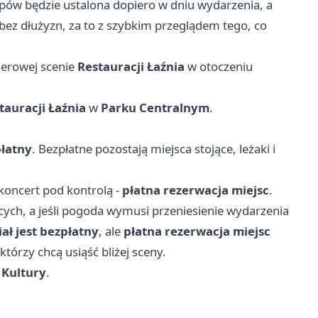
ępów będzie ustalona dopiero w dniu wydarzenia, a
 bez dłużyzn, za to z szybkim przeglądem tego, co
nerowej scenie
Restauracji Łaźnia
w otoczeniu
tauracji Łaźnia
w
Parku Centralnym
.
łatny
. Bezpłatne pozostają miejsca stojące, leżaki i
 koncert pod kontrolą -
płatna rezerwacja miejsc
.
cych, a jeśli pogoda wymusi przeniesienie wydarzenia
ał jest bezpłatny
, ale
płatna rezerwacja miejsc
órzy chcą usiąść bliżej sceny.
 Kultury
.