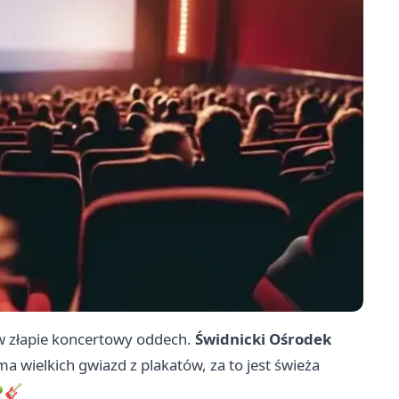
w złapie koncertowy oddech.
Świdnicki Ośrodek
ma wielkich gwiazd z plakatów, za to jest świeża
🌳🎸