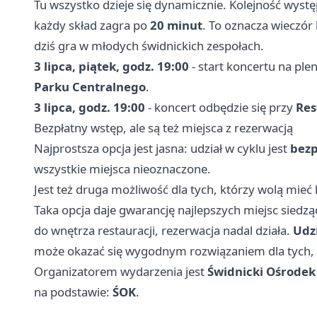
Tu wszystko dzieje się dynamicznie. Kolejność wyst
każdy skład zagra po
20 minut
. To oznacza wieczór
dziś gra w młodych świdnickich zespołach.
3 lipca, piątek, godz. 19:00
- start koncertu na ple
Parku Centralnego
.
3 lipca, godz. 19:00
- koncert odbędzie się przy
Res
Bezpłatny wstęp, ale są też miejsca z rezerwacją
Najprostsza opcja jest jasna: udział w cyklu jest
bezp
wszystkie miejsca nieoznaczone.
Jest też druga możliwość dla tych, którzy wolą mieć
Taka opcja daje gwarancję najlepszych miejsc siedzą
do wnętrza restauracji, rezerwacja nadal działa.
Udzi
może okazać się wygodnym rozwiązaniem dla tych, kt
Organizatorem wydarzenia jest
Świdnicki Ośrodek
na podstawie:
ŚOK
.