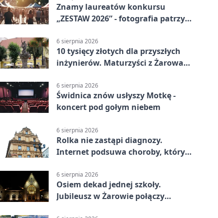
Znamy laureatów konkursu
„ZESTAW 2026” - fotografia patrzy
ku światłu
6 sierpnia 2026
10 tysięcy złotych dla przyszłych
inżynierów. Maturzyści z Żarowa
mogą składać wnioski
6 sierpnia 2026
Świdnica znów usłyszy Motkę -
koncert pod gołym niebem
6 sierpnia 2026
Rolka nie zastąpi diagnozy.
Internet podsuwa choroby, których
można nie mieć
6 sierpnia 2026
Osiem dekad jednej szkoły.
Jubileusz w Żarowie połączy
pokolenia