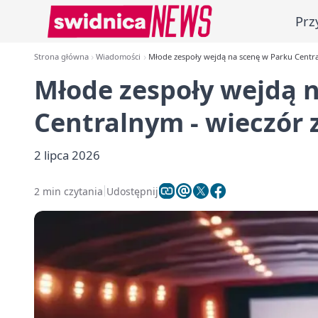
Prz
Strona główna
Wiadomości
Młode zespoły wejdą na scenę w Parku Centr
Młode zespoły wejdą 
Centralnym - wieczór
2 lipca 2026
2 min czytania
Udostępnij