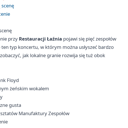
ą scenę
cenie
 scenę
nie przy
Restauracji Łaźnia
pojawi się pięć zespołów
e ten typ koncertu, w którym można usłyszeć bardzo
aczyć, jak lokalne granie rozwija się tuż obok
ink Floyd
ijnym żeńskim wokalem
dy
czne gusta
arsztatów Manufaktury Zespołów
enie