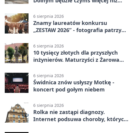
Dolnym będzie czymś więcej niż
budynkiem
6 sierpnia 2026
Znamy laureatów konkursu
„ZESTAW 2026” - fotografia patrzy
ku światłu
6 sierpnia 2026
10 tysięcy złotych dla przyszłych
inżynierów. Maturzyści z Żarowa
mogą składać wnioski
6 sierpnia 2026
Świdnica znów usłyszy Motkę -
koncert pod gołym niebem
6 sierpnia 2026
Rolka nie zastąpi diagnozy.
Internet podsuwa choroby, których
można nie mieć