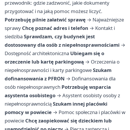
przewodnik: gdzie zadzwonić, jakie dokumenty
przygotować i na jaką pomoc możesz liczyć.
Potrzebuję pilnie załatwić sprawę
→
Najważniejsze
sprawy
Chcę poznać adres i telefon
→
Kontakt i
siedziba
Sprawdzam, czy budynek jest
dostosowany dla osób z niepełnosprawnościami
→
Dostępność architektoniczna
Ubiegam się o
orzeczenie lub kartę parkingową
→
Orzeczenia o
niepełnosprawności i karty parkingowe
Szukam
dofinansowania z PFRON
→
Dofinansowania dla
osób niepełnosprawnych
Potrzebuję wsparcia
asystenta osobistego
→
Asystent osobisty osoby z
niepełnosprawnością
Szukam innej placówki
pomocy w powiecie
→
Pomoc społeczna i placówki w
powiecie
Chcę zaopiekować się dzieckiem lub
usamodzielnić po pieczy
→
Piecza zastępcza i