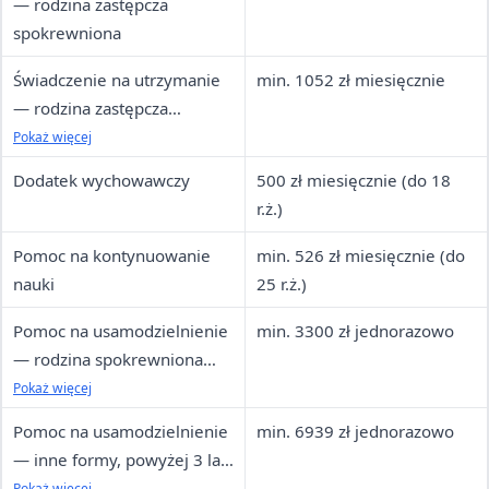
— rodzina zastępcza
spokrewniona
Świadczenie na utrzymanie
min. 1052 zł miesięcznie
— rodzina zastępcza
niezawodowa lub zawodowa
Pokaż więcej
Dodatek wychowawczy
500 zł miesięcznie (do 18
r.ż.)
Pomoc na kontynuowanie
min. 526 zł miesięcznie (do
nauki
25 r.ż.)
Pomoc na usamodzielnienie
min. 3300 zł jednorazowo
— rodzina spokrewniona
(min. 3 lata w pieczy)
Pokaż więcej
Pomoc na usamodzielnienie
min. 6939 zł jednorazowo
— inne formy, powyżej 3 lat
w pieczy
Pokaż więcej