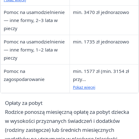
Pomoc na usamodzielnienie
min. 3470 zł jednorazowo
— inne formy, 2–3 lata w
pieczy
Pomoc na usamodzielnienie
min. 1735 zł jednorazowo
— inne formy, 1–2 lata w
pieczy
Pomoc na
min. 1577 zł (min. 3154 zł
zagospodarowanie
przy
umiarkowanym/znacznym
Pokaż więcej
stopniu niepełnosprawności)
Opłaty za pobyt
Rodzice ponoszą miesięczną opłatę za pobyt dziecka
w wysokości przyznanych świadczeń i dodatków
(rodziny zastępcze) lub średnich miesięcznych
wydatków na utrzymanie w placówce (placówki