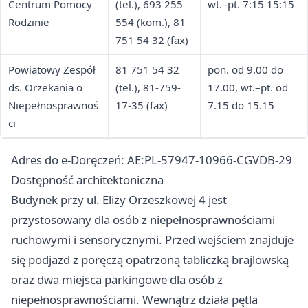
Centrum Pomocy
(tel.), 693 255
wt.–pt. 7:15 15:15
Rodzinie
554 (kom.), 81
751 54 32 (fax)
Powiatowy Zespół
81 751 54 32
pon. od 9.00 do
ds. Orzekania o
(tel.), 81-759-
17.00, wt.–pt. od
Niepełnosprawnoś
17-35 (fax)
7.15 do 15.15
ci
Adres do e-Doręczeń: AE:PL-57947-10966-CGVDB-29
Dostępność architektoniczna
Budynek przy ul. Elizy Orzeszkowej 4 jest
przystosowany dla osób z niepełnosprawnościami
ruchowymi i sensorycznymi. Przed wejściem znajduje
się podjazd z poręczą opatrzoną tabliczką brajlowską
oraz dwa miejsca parkingowe dla osób z
niepełnosprawnościami. Wewnątrz działa pętla