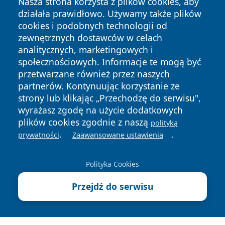
Nasza strona korzysta z plików cookies, aby
działała prawidłowo. Używamy także plików
cookies i podobnych technologii od
zewnętrznych dostawców w celach
analitycznych, marketingowych i
społecznościowych. Informacje te mogą być
Copyright © 2026 swidnicanews.pl Wszystkie prawa
przetwarzane również przez naszych
zastrzeżone.
partnerów. Kontynuując korzystanie ze
strony lub klikając „Przechodzę do serwisu",
wyrażasz zgodę na użycie dodatkowych
Polityka
Polityka
News
Autorzy
plików cookies zgodnie z naszą
polityką
Prywatności
Cookies
.
.
prywatności
Zaawansowane ustawienia
Polityka Cookies
Przejdź do serwisu