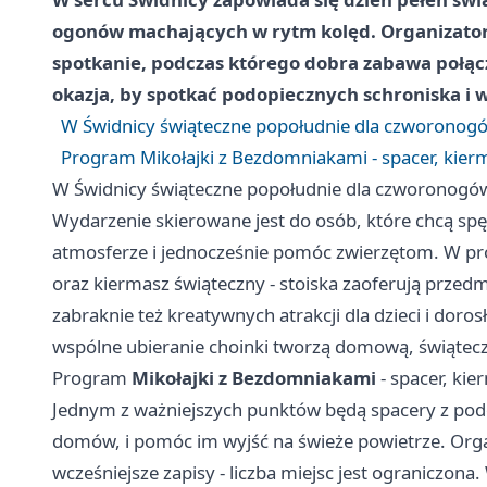
ogonów machających w rytm kolęd. Organizator
spotkanie, podczas którego dobra zabawa połąc
okazja, by spotkać podopiecznych schroniska i 
W Świdnicy świąteczne popołudnie dla czworonog
Program Mikołajki z Bezdomniakami - spacer, kierma
W Świdnicy świąteczne popołudnie dla czworonogó
Wydarzenie skierowane jest do osób, które chcą spęd
atmosferze i jednocześnie pomóc zwierzętom. W p
oraz kiermasz świąteczny - stoiska zaoferują przedmio
zabraknie też kreatywnych atrakcji dla dzieci i dor
wspólne ubieranie choinki tworzą domową, świątec
Program
Mikołajki z Bezdomniakami
- spacer, kie
Jednym z ważniejszych punktów będą spacery z podop
domów, i pomóc im wyjść na świeże powietrze. Orga
wcześniejsze zapisy - liczba miejsc jest ograniczon