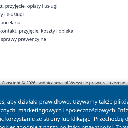
przyjęcie, opłaty i usługi
 i e-usługi
kancelaria
ntakt, przyjęcie, koszty i opieka
i sprawy prewencyjne
Copyright © 2026 swidnicanews.pl Wszystkie prawa zastrzeżone.
es, aby działała prawidłowo. Używamy także plik
News
Autorzy
Polityka Prywatności
Polityka Cookie
cznych, marketingowych i społecznościowych. Inf
 korzystanie ze strony lub klikając „Przechodzę 
ookies zgodnie z naszą
polityką prywatności
.
Zaaw