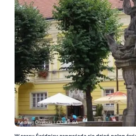
W sercu Świdnicy zapowiada się dzień pełen świ