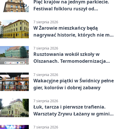
Pięć krajów na jednym parkiecie.
Festiwal folkloru ruszył od
potańcówki
7 sierpnia 2026
W Żarowie mieszkańcy będą
nagrywać historie, których nie ma
w archiwach
7 sierpnia 2026
Rusztowania wokół szkoły w
Olszanach. Termomodernizacja
wchodzi w kolejny etap
7 sierpnia 2026
Wakacyjne piątki w Świdnicy pełne
gier, kolorów i dobrej zabawy
7 sierpnia 2026
Łuk, tarcza i pierwsze trafienia.
Warsztaty Zrywu Łażany w gminie
Żarów
7 sierpnia 2026