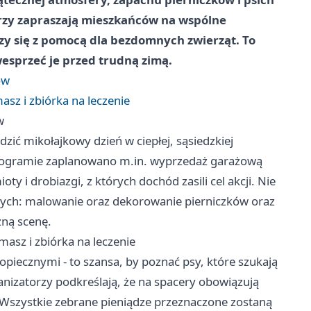
zy zapraszają mieszkańców na wspólne
zy się z pomocą dla bezdomnych zwierząt. To
wesprzeć je przed trudną zimą.
ów
sz i zbiórka na leczenie
w
zić mikołajkowy dzień w ciepłej, sąsiedzkiej
rogramie zaplanowano m.in. wyprzedaż garażową
ty i drobiazgi, z których dochód zasili cel akcji. Nie
osłych: malowanie oraz dekorowanie pierniczków oraz
zną scenę.
rmasz i zbiórka na leczenie
iecznymi - to szansa, by poznać psy, które szukają
nizatorzy podkreślają, że na spacery obowiązują
a. Wszystkie zebrane pieniądze przeznaczone zostaną