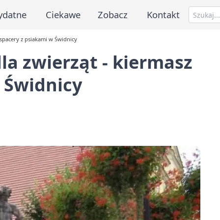
ydatne
Ciekawe
Zobacz
Kontakt
 spacery z psiakami w Świdnicy
la zwierząt - kiermasz
w Świdnicy