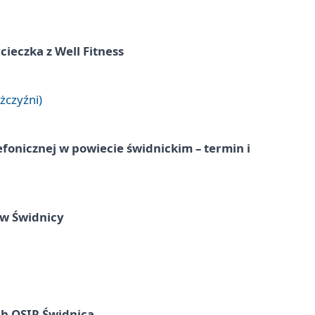
ieczka z Well Fitness
żczyźni)
lefonicznej w powiecie świdnickim – termin i
 w Świdnicy
ach OSIR Świdnica