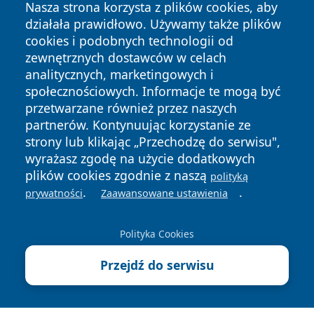
Nasza strona korzysta z plików cookies, aby
działała prawidłowo. Używamy także plików
cookies i podobnych technologii od
zewnętrznych dostawców w celach
analitycznych, marketingowych i
społecznościowych. Informacje te mogą być
Copyright © 2026 swidnicanews.pl Wszystkie prawa
przetwarzane również przez naszych
zastrzeżone.
partnerów. Kontynuując korzystanie ze
strony lub klikając „Przechodzę do serwisu",
wyrażasz zgodę na użycie dodatkowych
Polityka
Polityka
News
Autorzy
plików cookies zgodnie z naszą
Prywatności
Cookies
polityką
.
.
prywatności
Zaawansowane ustawienia
Polityka Cookies
Przejdź do serwisu