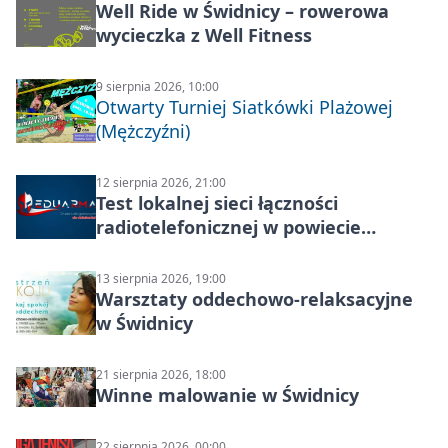
Well Ride w Świdnicy – rowerowa
wycieczka z Well Fitness
9 sierpnia 2026, 10:00
Otwarty Turniej Siatkówki Plażowej
(Mężczyźni)
12 sierpnia 2026, 21:00
Test lokalnej sieci łączności
radiotelefonicznej w powiecie
świdnickim – termin i miejsce
13 sierpnia 2026, 19:00
Warsztaty oddechowo-relaksacyjne
w Świdnicy
21 sierpnia 2026, 18:00
Winne malowanie w Świdnicy
22 sierpnia 2026, 00:00