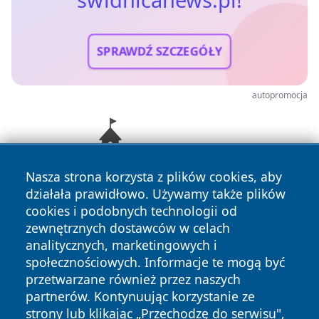
SPRAWDŹ SZCZEGÓŁY
autopromocja
Nasza strona korzysta z plików cookies, aby
działała prawidłowo. Używamy także plików
cookies i podobnych technologii od
zewnętrznych dostawców w celach
analitycznych, marketingowych i
społecznościowych. Informacje te mogą być
przetwarzane również przez naszych
Copyright © 2026 swidnicanews.pl Wszystkie prawa
partnerów. Kontynuując korzystanie ze
zastrzeżone.
strony lub klikając „Przechodzę do serwisu",