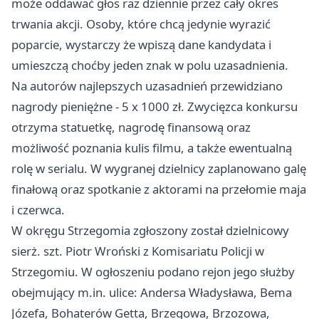
może oddawać głos raz dziennie przez cały okres
trwania akcji. Osoby, które chcą jedynie wyrazić
poparcie, wystarczy że wpiszą dane kandydata i
umieszczą choćby jeden znak w polu uzasadnienia.
Na autorów najlepszych uzasadnień przewidziano
nagrody pieniężne - 5 x 1000 zł. Zwycięzca konkursu
otrzyma statuetkę, nagrodę finansową oraz
możliwość poznania kulis filmu, a także ewentualną
rolę w serialu. W wygranej dzielnicy zaplanowano galę
finałową oraz spotkanie z aktorami na przełomie maja
i czerwca.
W okręgu Strzegomia zgłoszony został dzielnicowy
sierż. szt. Piotr Wroński z Komisariatu Policji w
Strzegomiu. W ogłoszeniu podano rejon jego służby
obejmujący m.in. ulice: Andersa Władysława, Bema
Józefa, Bohaterów Getta, Brzegowa, Brzozowa,