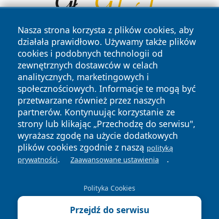
Nasza strona korzysta z plików cookies, aby
działała prawidłowo. Używamy także plików
cookies i podobnych technologii od
zewnętrznych dostawców w celach
analitycznych, marketingowych i
społecznościowych. Informacje te mogą być
przetwarzane również przez naszych
Copyright © 2026 swidnicanews.pl Wszystkie prawa
zastrzeżone.
partnerów. Kontynuując korzystanie ze
strony lub klikając „Przechodzę do serwisu",
wyrażasz zgodę na użycie dodatkowych
Polityka
Polityka
plików cookies zgodnie z naszą
polityką
News
Autorzy
Prywatności
Cookies
.
.
prywatności
Zaawansowane ustawienia
Polityka Cookies
Przejdź do serwisu