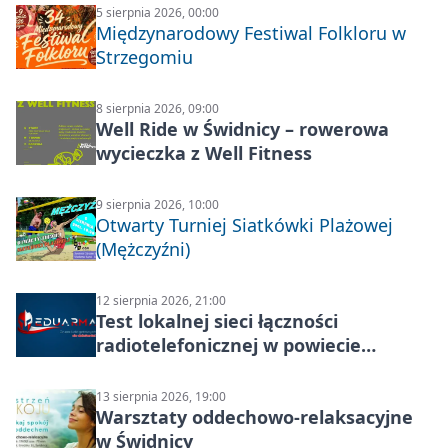
5 sierpnia 2026, 00:00
Międzynarodowy Festiwal Folkloru w
Strzegomiu
8 sierpnia 2026, 09:00
Well Ride w Świdnicy – rowerowa
wycieczka z Well Fitness
9 sierpnia 2026, 10:00
Otwarty Turniej Siatkówki Plażowej
(Mężczyźni)
12 sierpnia 2026, 21:00
Test lokalnej sieci łączności
radiotelefonicznej w powiecie
świdnickim – termin i miejsce
13 sierpnia 2026, 19:00
Warsztaty oddechowo-relaksacyjne
w Świdnicy