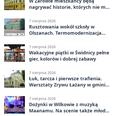
W Żarowie mieszkańcy będą
nagrywać historie, których nie ma
w archiwach
7 sierpnia 2026
Rusztowania wokół szkoły w
Olszanach. Termomodernizacja
wchodzi w kolejny etap
7 sierpnia 2026
Wakacyjne piątki w Świdnicy pełne
gier, kolorów i dobrej zabawy
7 sierpnia 2026
Łuk, tarcza i pierwsze trafienia.
Warsztaty Zrywu Łażany w gminie
Żarów
7 sierpnia 2026
Dożynki w Wilkowie z muzyką
Maanamu. Na scenie także młode