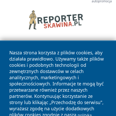
autopromocja
Nasza strona korzysta z plików cookies, aby
działała prawidłowo. Używamy także plików
cookies i podobnych technologii od
zewnętrznych dostawców w celach
Copyright © 2026 swidnicanews.pl Wszystkie prawa
analitycznych, marketingowych i
zastrzeżone.
społecznościowych. Informacje te mogą być
przetwarzane również przez naszych
partnerów. Kontynuując korzystanie ze
Polityka
Polityka
News
Autorzy
strony lub klikając „Przechodzę do serwisu",
Prywatności
Cookies
wyrażasz zgodę na użycie dodatkowych
plików cookies zgodnie z naszą
polityką