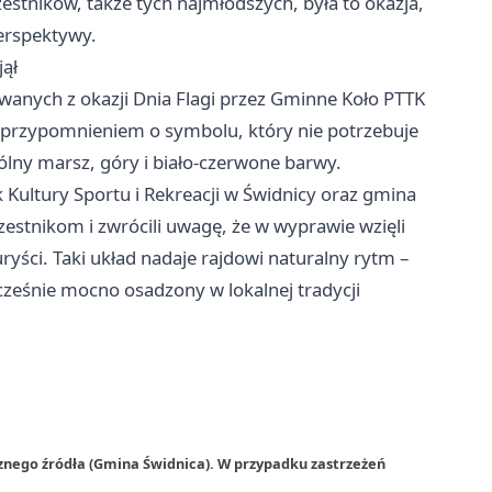
estników, także tych najmłodszych, była to okazja,
perspektywy.
jął
wanych z okazji Dnia Flagi przez Gminne Koło PTTK
 z przypomnieniem o symbolu, który nie potrzebuje
lny marsz, góry i biało-czerwone barwy.
ultury Sportu i Rekreacji w Świdnicy oraz gmina
estnikom i zwrócili uwagę, że w wyprawie wzięli
uryści. Taki układ nadaje rajdowi naturalny rytm –
cześnie mocno osadzony w lokalnej tradycji
znego źródła (Gmina Świdnica). W przypadku zastrzeżeń