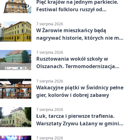
Pięć krajów na jednym parkiecie.
Festiwal folkloru ruszył od
potańcówki
7 sierpnia 2026
W Żarowie mieszkańcy będą
nagrywać historie, których nie ma
w archiwach
7 sierpnia 2026
Rusztowania wokół szkoły w
Olszanach. Termomodernizacja
wchodzi w kolejny etap
7 sierpnia 2026
Wakacyjne piątki w Świdnicy pełne
gier, kolorów i dobrej zabawy
7 sierpnia 2026
Łuk, tarcza i pierwsze trafienia.
Warsztaty Zrywu Łażany w gminie
Żarów
7 sierpnia 2026