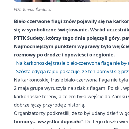
FOT. Gmina Świdnica
Biało-czerwone flagi znów pojawiły się na karko
się w symboliczne świętowanie. Wśród uczestni
PTTK Sudety, którzy tego dnia połączyli góry, pa
Najmocniejszym punktem wyprawy było wejście 
rozmowy po drodze i opowieści o regionie.
Na karkonoskiej trasie biało-czerwona flaga nie by
Szósta edycja rajdu pokazuje, że ten pomysł się prz
Na karkonoskiej trasie biało-czerwona flaga nie był
2 maja grupa wyruszyła na szlak z flagami Polski, wp
karkonoskie tereny, a celem było wejście do Zamku C
dobrze łączy przyrodę z historią.
Organizatorzy podkreślili, że to był udany dzień w g
humory… wszystko dopisało”
. Do tego doszła wie