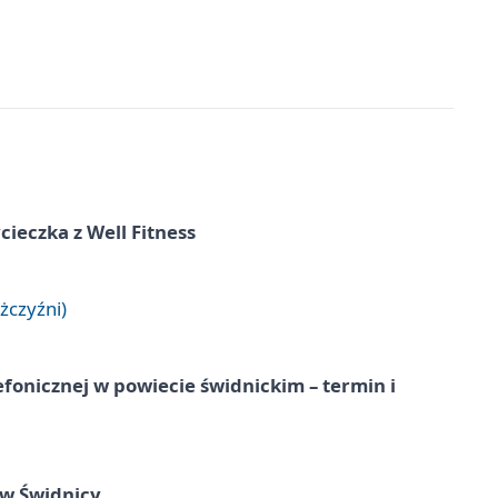
ieczka z Well Fitness
żczyźni)
lefonicznej w powiecie świdnickim – termin i
 w Świdnicy