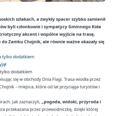
noskich szlakach, a zwykły spacer szybko zamienił
ków byli członkowie i sympatycy Gminnego Koła
triotyczny akcent i wspólne wyjście na trasę.
do Zamku Chojnik, ale równie ważne okazały się
ła tylko dodatkiem
yjął
a tylko dodatkiem
isując się w obchody Dnia Flagi. Trasa wiodła przez
hojnik – miejsca, które od lat przyciąga turystów i
órach. Jak zaznaczyli,
„pogoda, widoki, przyroda i
dza przekazana przez przewodniczkę, dzięki której