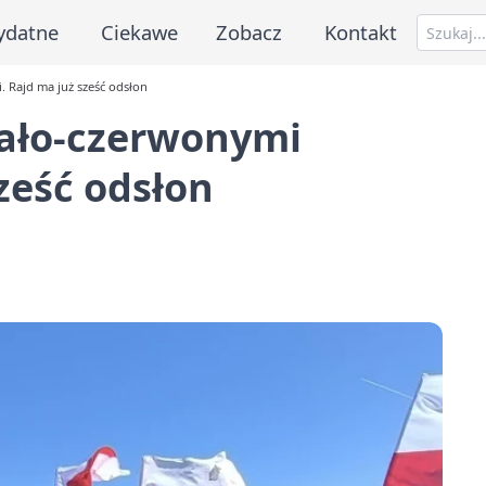
ydatne
Ciekawe
Zobacz
Kontakt
. Rajd ma już sześć odsłon
biało-czerwonymi
ześć odsłon