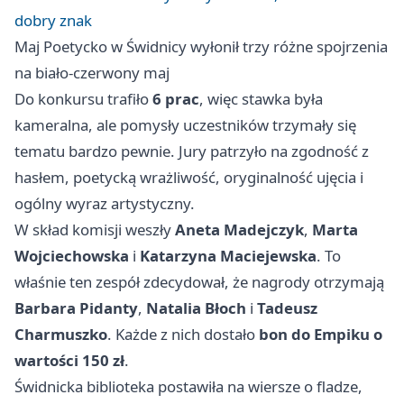
dobry znak
Maj Poetycko w Świdnicy wyłonił trzy różne spojrzenia
na biało-czerwony maj
Do konkursu trafiło
6 prac
, więc stawka była
kameralna, ale pomysły uczestników trzymały się
tematu bardzo pewnie. Jury patrzyło na zgodność z
hasłem, poetycką wrażliwość, oryginalność ujęcia i
ogólny wyraz artystyczny.
W skład komisji weszły
Aneta Madejczyk
,
Marta
Wojciechowska
i
Katarzyna Maciejewska
. To
właśnie ten zespół zdecydował, że nagrody otrzymają
Barbara Pidanty
,
Natalia Błoch
i
Tadeusz
Charmuszko
. Każde z nich dostało
bon do Empiku o
wartości 150 zł
.
Świdnicka biblioteka postawiła na wiersze o fladze,