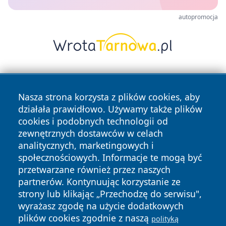
autopromocja
Nasza strona korzysta z plików cookies, aby
działała prawidłowo. Używamy także plików
cookies i podobnych technologii od
zewnętrznych dostawców w celach
Copyright © 2026 swidnicanews.pl Wszystkie prawa
analitycznych, marketingowych i
zastrzeżone.
społecznościowych. Informacje te mogą być
przetwarzane również przez naszych
partnerów. Kontynuując korzystanie ze
Polityka
Polityka
News
Autorzy
strony lub klikając „Przechodzę do serwisu",
Prywatności
Cookies
wyrażasz zgodę na użycie dodatkowych
plików cookies zgodnie z naszą
polityką