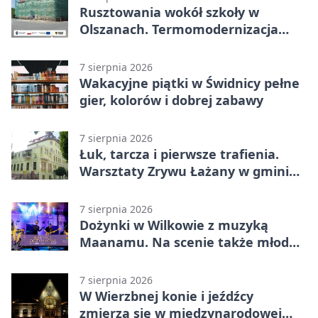
Rusztowania wokół szkoły w
Olszanach. Termomodernizacja
wchodzi w kolejny etap
7 sierpnia 2026
Wakacyjne piątki w Świdnicy pełne
gier, kolorów i dobrej zabawy
7 sierpnia 2026
Łuk, tarcza i pierwsze trafienia.
Warsztaty Zrywu Łażany w gminie
Żarów
7 sierpnia 2026
Dożynki w Wilkowie z muzyką
Maanamu. Na scenie także młode
talenty
7 sierpnia 2026
W Wierzbnej konie i jeźdźcy
zmierzą się w międzynarodowej