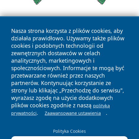
Nasza strona korzysta z plików cookies, aby
działała prawidłowo. Używamy także plików
cookies i podobnych technologii od
zewnętrznych dostawców w celach
Copyright © 2026 swidnicanews.pl Wszystkie prawa
analitycznych, marketingowych i
zastrzeżone.
społecznościowych. Informacje te mogą być
przetwarzane również przez naszych
partnerów. Kontynuując korzystanie ze
Polityka
Polityka
News
Autorzy
strony lub klikając „Przechodzę do serwisu",
Prywatności
Cookies
wyrażasz zgodę na użycie dodatkowych
plików cookies zgodnie z naszą
polityką
.
.
prywatności
Zaawansowane ustawienia
Polityka Cookies