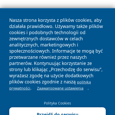
Nasza strona korzysta z plików cookies, aby
działała prawidłowo. Używamy także plików
cookies i podobnych technologii od
zewnętrznych dostawców w celach
Copyright © 2026 swidnicanews.pl Wszystkie prawa
analitycznych, marketingowych i
zastrzeżone.
społecznościowych. Informacje te mogą być
przetwarzane również przez naszych
partnerów. Kontynuując korzystanie ze
Polityka
Polityka
News
Autorzy
strony lub klikając „Przechodzę do serwisu",
Prywatności
Cookies
wyrażasz zgodę na użycie dodatkowych
plików cookies zgodnie z naszą
polityką
.
.
prywatności
Zaawansowane ustawienia
Polityka Cookies
Przejdź do serwisu