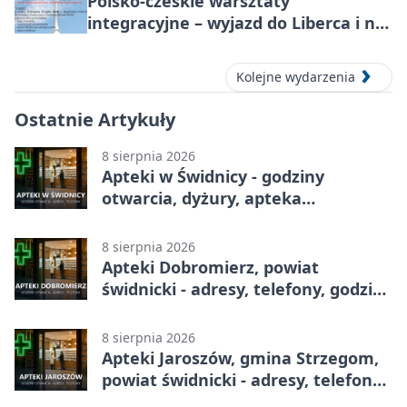
Polsko-czeskie warsztaty
integracyjne – wyjazd do Liberca i na
Ještěd
Kolejne wydarzenia
Ostatnie Artykuły
8 sierpnia 2026
Apteki w Świdnicy - godziny
otwarcia, dyżury, apteka
całodobowa
8 sierpnia 2026
Apteki Dobromierz, powiat
świdnicki - adresy, telefony, godziny
otwarcia
8 sierpnia 2026
Apteki Jaroszów, gmina Strzegom,
powiat świdnicki - adresy, telefony,
godziny otwarcia