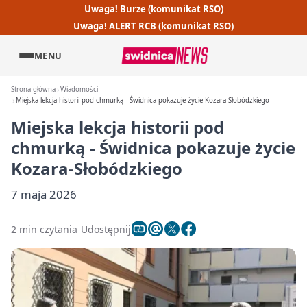
Uwaga! Burze (komunikat RSO)
Uwaga! ALERT RCB (komunikat RSO)
MENU
Strona główna
Wiadomości
Miejska lekcja historii pod chmurką - Świdnica pokazuje życie Kozara-Słobódzkiego
Miejska lekcja historii pod
chmurką - Świdnica pokazuje życie
Kozara-Słobódzkiego
7 maja 2026
2 min czytania
Udostępnij