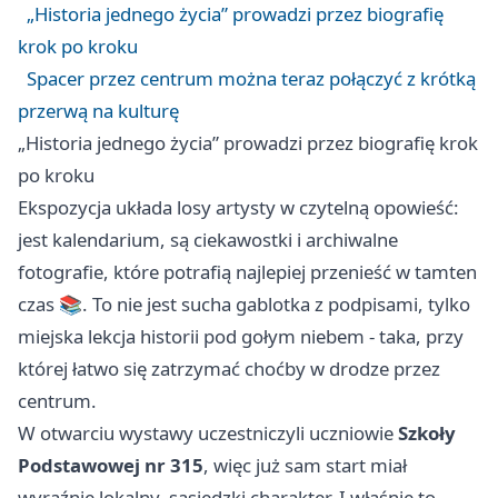
„Historia jednego życia” prowadzi przez biografię
krok po kroku
Spacer przez centrum można teraz połączyć z krótką
przerwą na kulturę
„Historia jednego życia” prowadzi przez biografię krok
po kroku
Ekspozycja układa losy artysty w czytelną opowieść:
jest kalendarium, są ciekawostki i archiwalne
fotografie, które potrafią najlepiej przenieść w tamten
czas 📚. To nie jest sucha gablotka z podpisami, tylko
miejska lekcja historii pod gołym niebem - taka, przy
której łatwo się zatrzymać choćby w drodze przez
centrum.
W otwarciu wystawy uczestniczyli uczniowie
Szkoły
Podstawowej nr 315
, więc już sam start miał
wyraźnie lokalny, sąsiedzki charakter. I właśnie to