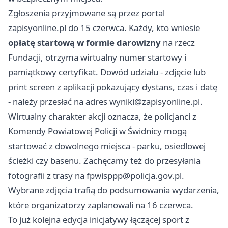
Zgłoszenia przyjmowane są przez portal
zapisyonline.pl do 15 czerwca. Każdy, kto wniesie
opłatę startową w formie darowizny
na rzecz
Fundacji, otrzyma wirtualny numer startowy i
pamiątkowy certyfikat. Dowód udziału - zdjęcie lub
print screen z aplikacji pokazujący dystans, czas i datę
- należy przesłać na adres
wyniki@zapisyonline.pl
.
Wirtualny charakter akcji oznacza, że policjanci z
Komendy Powiatowej Policji w Świdnicy mogą
startować z dowolnego miejsca - parku, osiedlowej
ścieżki czy basenu. Zachęcamy też do przesyłania
fotografii z trasy na
fpwisppp@policja.gov.pl
.
Wybrane zdjęcia trafią do podsumowania wydarzenia,
które organizatorzy zaplanowali na 16 czerwca.
To już kolejna edycja inicjatywy łączącej sport z