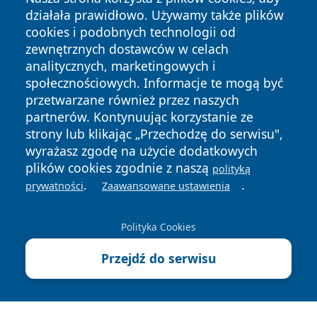
działała prawidłowo. Używamy także plików
cookies i podobnych technologii od
zewnętrznych dostawców w celach
analitycznych, marketingowych i
społecznościowych. Informacje te mogą być
Copyright © 2026 swidnicanews.pl Wszystkie prawa
przetwarzane również przez naszych
zastrzeżone.
partnerów. Kontynuując korzystanie ze
strony lub klikając „Przechodzę do serwisu",
wyrażasz zgodę na użycie dodatkowych
Polityka
Polityka
News
Autorzy
plików cookies zgodnie z naszą
polityką
Prywatności
Cookies
.
.
prywatności
Zaawansowane ustawienia
Polityka Cookies
Przejdź do serwisu