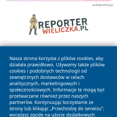
autopromocja
Nasza strona korzysta z plików cookies, aby
działała prawidłowo. Używamy także plików
cookies i podobnych technologii od
zewnętrznych dostawców w celach
Copyright © 2026 swidnicanews.pl Wszystkie prawa
analitycznych, marketingowych i
zastrzeżone.
społecznościowych. Informacje te mogą być
przetwarzane również przez naszych
partnerów. Kontynuując korzystanie ze
Polityka
Polityka
News
Autorzy
strony lub klikając „Przechodzę do serwisu",
Prywatności
Cookies
wyrażasz zgodę na użycie dodatkowych