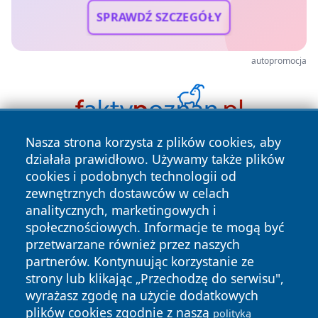
SPRAWDŹ SZCZEGÓŁY
autopromocja
Nasza strona korzysta z plików cookies, aby
działała prawidłowo. Używamy także plików
cookies i podobnych technologii od
zewnętrznych dostawców w celach
analitycznych, marketingowych i
społecznościowych. Informacje te mogą być
Copyright © 2026 swidnicanews.pl Wszystkie prawa
przetwarzane również przez naszych
zastrzeżone.
partnerów. Kontynuując korzystanie ze
strony lub klikając „Przechodzę do serwisu",
wyrażasz zgodę na użycie dodatkowych
Polityka
Polityka
plików cookies zgodnie z naszą
News
Autorzy
polityką