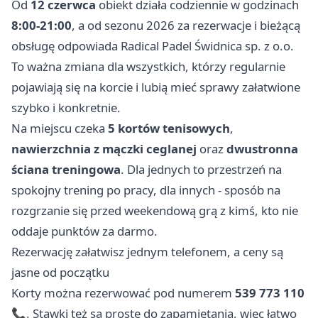
Od
12 czerwca
obiekt działa codziennie w godzinach
8:00-21:00
, a od sezonu 2026 za rezerwacje i bieżącą
obsługę odpowiada Radical Padel Świdnica sp. z o.o.
To ważna zmiana dla wszystkich, którzy regularnie
pojawiają się na korcie i lubią mieć sprawy załatwione
szybko i konkretnie.
Na miejscu czeka
5 kortów tenisowych
,
nawierzchnia z mączki ceglanej
oraz
dwustronna
ściana treningowa
. Dla jednych to przestrzeń na
spokojny trening po pracy, dla innych - sposób na
rozgrzanie się przed weekendową grą z kimś, kto nie
oddaje punktów za darmo.
Rezerwację załatwisz jednym telefonem, a ceny są
jasne od początku
Korty można rezerwować pod numerem
539 773 110
📞. Stawki też są proste do zapamiętania, więc łatwo