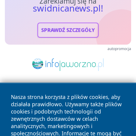
Zareklamuj się na
swidnicanews.pl!
SPRAWDŹ SZCZEGÓŁY
autopromocja
Nasza strona korzysta z plików cookies, aby
działała prawidłowo. Używamy także plików
cookies i podobnych technologii od
zewnętrznych dostawców w celach
Copyright © 2026 swidnicanews.pl Wszystkie prawa
analitycznych, marketingowych i
zastrzeżone.
społecznościowych. Informacje te mogą być