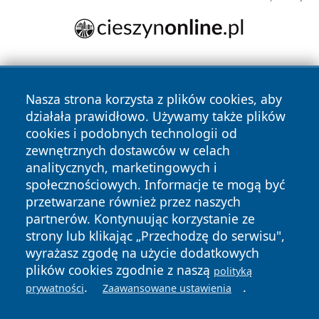
Nasza strona korzysta z plików cookies, aby
działała prawidłowo. Używamy także plików
cookies i podobnych technologii od
zewnętrznych dostawców w celach
Copyright © 2026 swidnicanews.pl Wszystkie prawa
analitycznych, marketingowych i
zastrzeżone.
społecznościowych. Informacje te mogą być
przetwarzane również przez naszych
partnerów. Kontynuując korzystanie ze
Polityka
Polityka
News
Autorzy
strony lub klikając „Przechodzę do serwisu",
Prywatności
Cookies
wyrażasz zgodę na użycie dodatkowych
plików cookies zgodnie z naszą
polityką
.
.
prywatności
Zaawansowane ustawienia