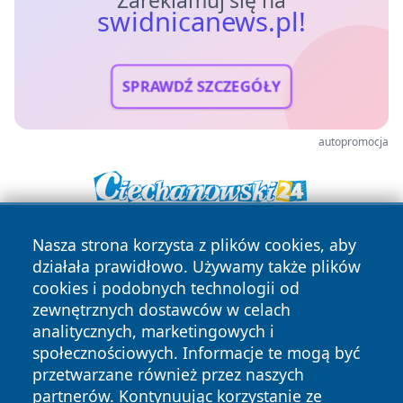
Zareklamuj się na
swidnicanews.pl!
SPRAWDŹ SZCZEGÓŁY
autopromocja
Nasza strona korzysta z plików cookies, aby
działała prawidłowo. Używamy także plików
cookies i podobnych technologii od
zewnętrznych dostawców w celach
analitycznych, marketingowych i
Copyright © 2026 swidnicanews.pl Wszystkie prawa
społecznościowych. Informacje te mogą być
zastrzeżone.
przetwarzane również przez naszych
partnerów. Kontynuując korzystanie ze