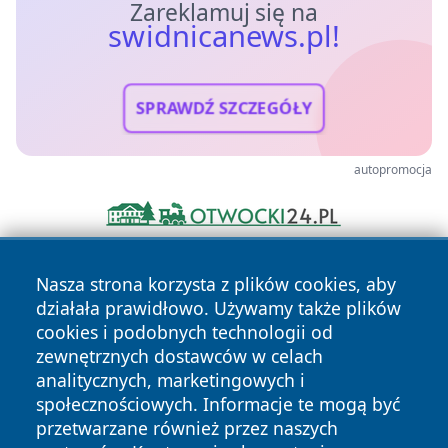
Zareklamuj się na
swidnicanews.pl!
SPRAWDŹ SZCZEGÓŁY
autopromocja
Nasza strona korzysta z plików cookies, aby
działała prawidłowo. Używamy także plików
cookies i podobnych technologii od
zewnętrznych dostawców w celach
analitycznych, marketingowych i
Copyright © 2026 swidnicanews.pl Wszystkie prawa
społecznościowych. Informacje te mogą być
zastrzeżone.
przetwarzane również przez naszych