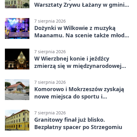
Warsztaty Zrywu Łażany w gminie
Żarów
7 sierpnia 2026
Dożynki w Wilkowie z muzyką
Maanamu. Na scenie także młode
talenty
7 sierpnia 2026
W Wierzbnej konie i jeźdźcy
zmierzą się w międzynarodowej
rywalizacji
7 sierpnia 2026
Komorowo i Mokrzeszów zyskają
nowe miejsca do sportu i
sąsiedzkich spotkań
7 sierpnia 2026
Granitowy finał już blisko.
Bezpłatny spacer po Strzegomiu