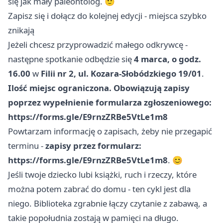
się jak mały paleontolog. 🙂
Zapisz się i dołącz do kolejnej edycji - miejsca szybko
znikają
Jeżeli chcesz przyprowadzić małego odkrywcę -
następne spotkanie odbędzie się
4 marca, o godz.
16.00
w
Filii nr 2, ul. Kozara-Słobódzkiego 19/01
.
Ilość miejsc ograniczona. Obowiązują zapisy
poprzez wypełnienie formularza zgłoszeniowego:
https://forms.gle/E9rnzZRBe5VtLe1m8
Powtarzam informację o zapisach, żeby nie przegapić
terminu -
zapisy przez formularz:
https://forms.gle/E9rnzZRBe5VtLe1m8
. 😊
Jeśli twoje dziecko lubi książki, ruch i rzeczy, które
można potem zabrać do domu - ten cykl jest dla
niego. Biblioteka zgrabnie łączy czytanie z zabawą, a
takie popołudnia zostają w pamięci na długo.