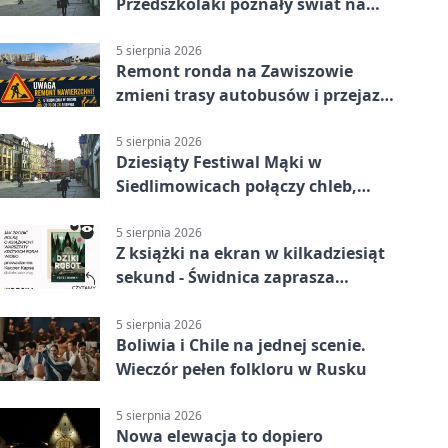
Przedszkolaki poznały świat na
Plantach
5 sierpnia 2026
Remont ronda na Zawiszowie
zmieni trasy autobusów i przejazd
kierowców
5 sierpnia 2026
Dziesiąty Festiwal Mąki w
Siedlimowicach połączy chleb,
muzykę i młyn
5 sierpnia 2026
Z książki na ekran w kilkadziesiąt
sekund - Świdnica zaprasza
młodych twórców
5 sierpnia 2026
Boliwia i Chile na jednej scenie.
Wieczór pełen folkloru w Rusku
5 sierpnia 2026
Nowa elewacja to dopiero