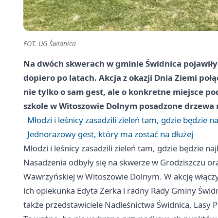
FOT. UG Świdnica
Na dwóch skwerach w gminie Świdnica pojawiły s
dopiero po latach. Akcja z okazji Dnia Ziemi poł
nie tylko o sam gest, ale o konkretne miejsce pod
szkole w Witoszowie Dolnym posadzone drzewa m
Młodzi i leśnicy zasadzili zieleń tam, gdzie będzie 
Jednorazowy gest, który ma zostać na dłużej
Młodzi i leśnicy zasadzili zieleń tam, gdzie będzie n
Nasadzenia odbyły się na skwerze w Grodziszczu or
Wawrzyńskiej w Witoszowie Dolnym. W akcję włączyl
ich opiekunka Edyta Zerka i radny Rady Gminy Świdn
także przedstawiciele Nadleśnictwa Świdnica, Lasy