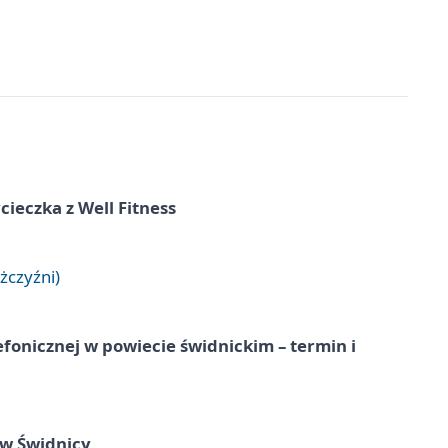
ieczka z Well Fitness
żczyźni)
lefonicznej w powiecie świdnickim – termin i
 w Świdnicy