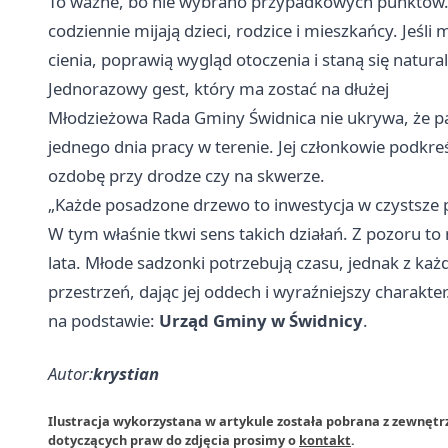
To ważne, bo nie wybrano przypadkowych punktów. S
codziennie mijają dzieci, rodzice i mieszkańcy. Jeśli
cienia, poprawią wygląd otoczenia i staną się natural
Jednorazowy gest, który ma zostać na dłużej
Młodzieżowa Rada Gminy Świdnica nie ukrywa, że pat
jednego dnia pracy w terenie. Jej członkowie podkreś
ozdobę przy drodze czy na skwerze.
„Każde posadzone drzewo to inwestycja w czystsze pow
W tym właśnie tkwi sens takich działań. Z pozoru to 
lata. Młode sadzonki potrzebują czasu, jednak z 
przestrzeń, dając jej oddech i wyraźniejszy charakter
na podstawie:
Urząd Gminy w Świdnicy
.
Autor:
krystian
Ilustracja wykorzystana w artykule została pobrana z zewnętr
dotyczących praw do zdjęcia prosimy o
kontakt
.