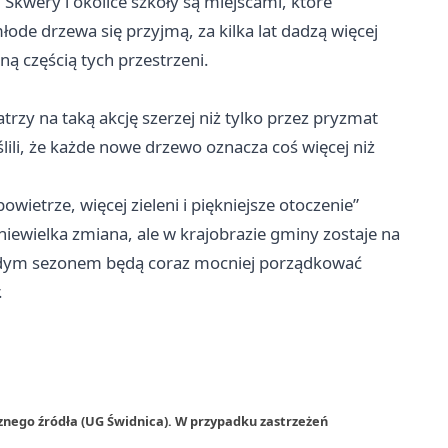
kwery i okolice szkoły są miejscami, które
 młode drzewa się przyjmą, za kilka lat dadzą więcej
ną częścią tych przestrzeni.
rzy na taką akcję szerzej niż tylko przez pryzmat
lili, że każde nowe drzewo oznacza coś więcej niż
ietrze, więcej zieleni i piękniejsze otoczenie”
niewielka zmiana, ale w krajobrazie gminy zostaje na
każdym sezonem będą coraz mocniej porządkować
.
znego źródła (UG Świdnica). W przypadku zastrzeżeń