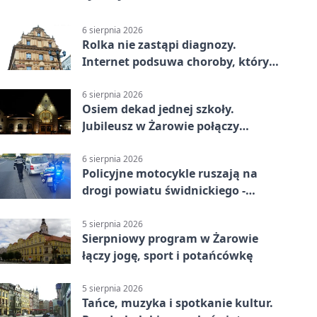
6 sierpnia 2026
Rolka nie zastąpi diagnozy.
Internet podsuwa choroby, których
można nie mieć
6 sierpnia 2026
Osiem dekad jednej szkoły.
Jubileusz w Żarowie połączy
pokolenia
6 sierpnia 2026
Policyjne motocykle ruszają na
drogi powiatu świdnickiego -
będzie więcej kontroli
5 sierpnia 2026
Sierpniowy program w Żarowie
łączy jogę, sport i potańcówkę
5 sierpnia 2026
Tańce, muzyka i spotkanie kultur.