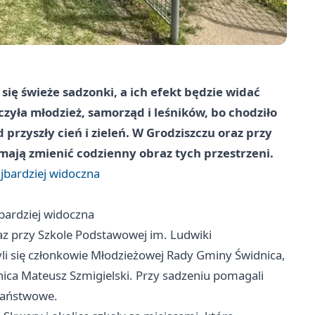
ię świeże sadzonki, a ich efekt będzie widać
ączyła młodzież, samorząd i leśników, bo chodziło
 przyszły cień i zieleń. W Grodziszczu oraz przy
ają zmienić codzienny obraz tych przestrzeni.
najbardziej widoczna
ajbardziej widoczna
az przy Szkole Podstawowej im. Ludwiki
i się członkowie Młodzieżowej Rady Gminy Świdnica,
ica Mateusz Szmigielski. Przy sadzeniu pomagali
 Państwowe.